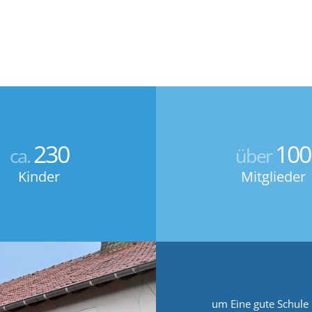
230
100
ca.
über
Kinder
Mitglieder
um Eine gute Schule