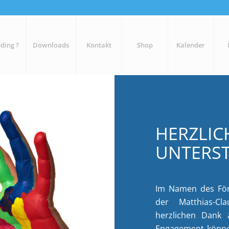
ding ?
Downloads
Kontakt
Shop
Kalender
HERZLIC
UNTERST
Im Namen des Förd
der Matthias-C
herzlichen Dank 
Engagement können